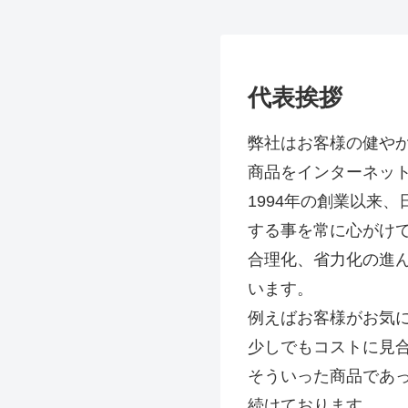
代表挨拶
弊社はお客様の健や
商品をインターネッ
1994年の創業以来
する事を常に心がけ
合理化、省力化の進
います。
例えばお客様がお気
少しでもコストに見
そういった商品であ
続けております。