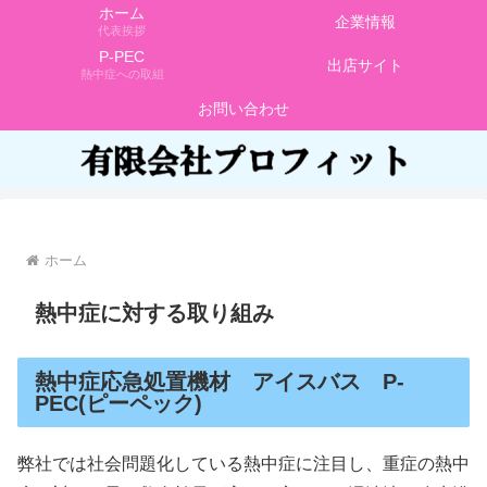
ホーム
企業情報
代表挨拶
P-PEC
出店サイト
熱中症への取組
お問い合わせ
ホーム
熱中症に対する取り組み
熱中症応急処置機材 アイスバス P-
PEC(ピーペック)
弊社では社会問題化している熱中症に注目し、重症の熱中