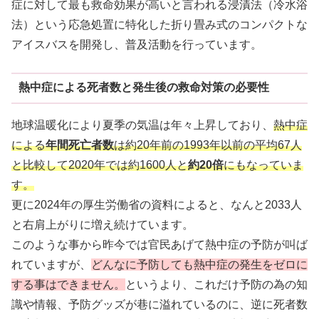
症に対して最も救命効果が高いと言われる浸漬法（冷水浴
法）という応急処置に特化した折り畳み式のコンパクトな
アイスバスを開発し、普及活動を行っています。
熱中症による死者数と発生後の救命対策の必要性
地球温暖化により夏季の気温は年々上昇しており、
熱中症
による
年間死亡者数
は約20年前の1993年以前の平均67人
と比較して2020年では約1600人と
約20倍
にもなっていま
す。
更に2024年の厚生労働省の資料によると、なんと2033人
と右肩上がりに増え続けています。
このような事から昨今では官民あげて熱中症の予防が叫ば
れていますが、
どんなに予防しても熱中症の発生をゼロに
する事はできません。
というより、これだけ予防の為の知
識や情報、予防グッズが巷に溢れているのに、逆に死者数