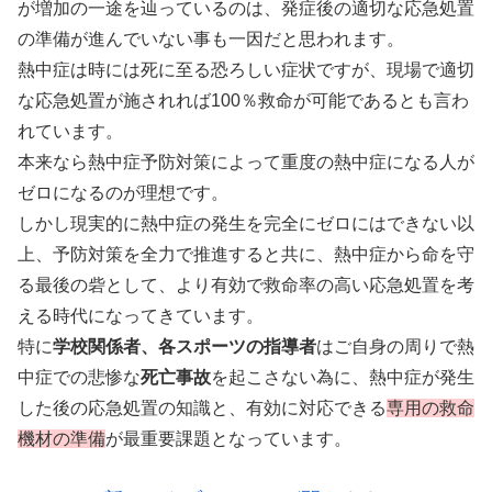
が増加の一途を辿っているのは、発症後の適切な応急処置
の準備が進んでいない事も一因だと思われます。
熱中症は時には死に至る恐ろしい症状ですが、現場で適切
な応急処置が施されれば100％救命が可能であるとも言わ
れています。
本来なら熱中症予防対策によって重度の熱中症になる人が
ゼロになるのが理想です。
しかし現実的に熱中症の発生を完全にゼロにはできない以
上、予防対策を全力で推進すると共に、熱中症から命を守
る最後の砦として、より有効で救命率の高い応急処置を考
える時代になってきています。
特に
学校関係者、各スポーツの指導者
はご自身の周りで熱
中症での悲惨な
死亡事故
を起こさない為に、熱中症が発生
した後の応急処置の知識と、有効に対応できる
専用の救命
機材の準備
が最重要課題となっています。